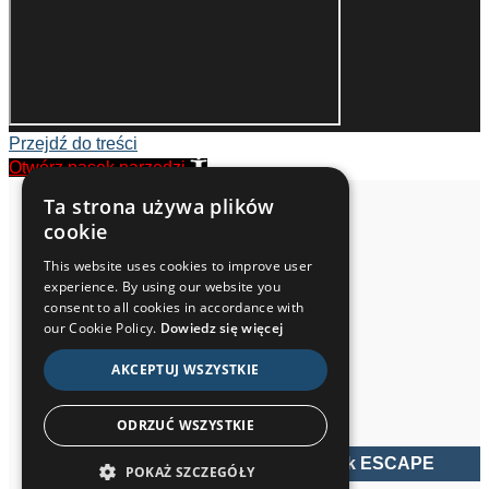
Przejdź do treści
Otwórz pasek narzędzi
Ta strona używa plików
Narzędzia dostępności
cookie
Powiększ tekst
This website uses cookies to improve user
Pomniejsz tekst
experience. By using our website you
Skala szarości
consent to all cookies in accordance with
Negatywny kontrast
our Cookie Policy.
Dowiedz się więcej
Jasne tło
AKCEPTUJ WSZYSTKIE
Podkreślenie linków
Czytelny font
Resetuj
ODRZUĆ WSZYSTKIE
POKAŻ SZCZEGÓŁY