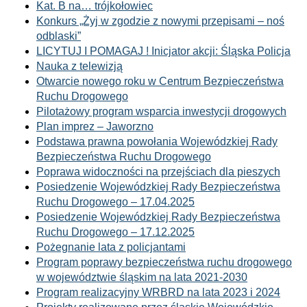
Kat. B na… trójkołowiec
Konkurs „Żyj w zgodzie z nowymi przepisami – noś
odblaski”
LICYTUJ I POMAGAJ ! Inicjator akcji: Śląska Policja
Nauka z telewizją
Otwarcie nowego roku w Centrum Bezpieczeństwa
Ruchu Drogowego
Pilotażowy program wsparcia inwestycji drogowych
Plan imprez – Jaworzno
Podstawa prawna powołania Wojewódzkiej Rady
Bezpieczeństwa Ruchu Drogowego
Poprawa widoczności na przejściach dla pieszych
Posiedzenie Wojewódzkiej Rady Bezpieczeństwa
Ruchu Drogowego – 17.04.2025
Posiedzenie Wojewódzkiej Rady Bezpieczeństwa
Ruchu Drogowego – 17.12.2025
Pożegnanie lata z policjantami
Program poprawy bezpieczeństwa ruchu drogowego
w województwie śląskim na lata 2021-2030
Program realizacyjny WRBRD na lata 2023 i 2024