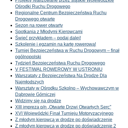
Projekty realizowane przez śląskie Wojewódzkie
Ośrodki Ruchu Drogowego
Regionalne Centrum Bezpieczeństwa Ruchu
Drogowego otwarte
Sezon na rower otwarty
Spotkania z Młodymi Kierowcami
Świeć przykładem – podaj dalej!
Szkolenie i egzamin na kartę rowerową!
Turniej Bezpieczeństwa w Ruchu Drogowym – finał
ogólnopolski
Tydzień Bezpieczeństwa Ruchu Drogowego
V FESTIWAL ROWEROWY W USTRONIU
Warszataty z Bezpieczeństwa Na Drodze Dla
Najmłodszych
Warsztaty w Ośrodku Szkolno – Wychowawczym w
Dąbrowie Górniczej
Widzimy się na drodze
XIII impreza p/n „Otwarte Drzwi Otwartych Serc”
XVI Wojewódzki Finał Turnieju Motoryzacyjnego
Z młodym kierowcą w drodze po doświadczenie
Z młodym kierowcą w drodze po doświadczenie 2