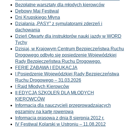
Bezpłatne warsztaty dla młodych kierowców
Dębowy Maj Festiwal
Dni Krupskiego Młyna
Działania „PASY” z symulatorami zderzeń i
dachowania
Dzień Otwarty dla instruktorów nauki jazdy w WORD
Tychy
Dzisiaj, w Krajowym Centrum Bezpieczeństwa Ruchu
Drogowego odbyło się posiedzenie Wojewódzkiej
Rady Bezpieczeństwa Ruchu Drogowego.
FERIE ZABAWA I EDUKACJA
I Posiedzenie Wojewódzkiej Rady Bezpieczeństwa
Ruchu Drogowego – 31.03.2026
I Rajd Młodych Kierowców
II EDYCJA SZKOLEŃ DLA MŁODYCH
KIEROWCÓW
Informacja dla nauczycieli przeprowadzających
egzaminy na kartę rowerową
Informacja prasowa z dnia 8 sierpnia 2012 r.
IV Festiwal Kolarski w Ustroniu – 11.08.2012